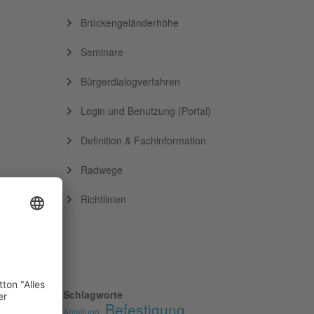
Brückengeländerhöhe
Seminare
Bürgerdialogverfahren
Login und Benutzung (Portal)
Definition & Fachinformation
Radwege
Richtlinien
Schlagworte
Befestigung
Anleitung