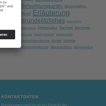
Befestigungsarten
Bürgerdialog-
Erläuterung
Portal
grundsätzliches
Information
Infrastruktur
Nachteil
Nachteile
Informieren
Seminar
Straßenverkehr
Verkehrsnetz
Verkehrsnutzung
Vorteil
Vorteile
Wegbefestigung
Wegeaufbau
Wegenetze
KONTAKTDATEN
Radwegekonzept.de ist ein Produkt der