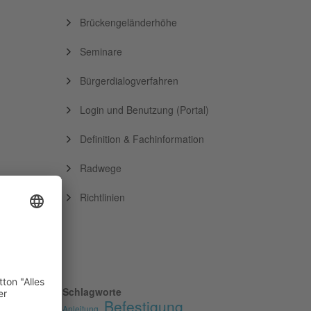
Brückengeländerhöhe
Seminare
Bürgerdialogverfahren
Login und Benutzung (Portal)
Definition & Fachinformation
Radwege
Richtlinien
Schlagworte
Befestigung
Anleitung