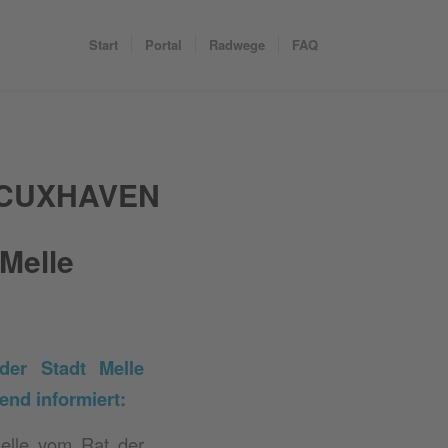
Start
Portal
Radwege
FAQ
 CUXHAVEN
 Melle
der Stadt Melle
end informiert:
elle vom Rat der