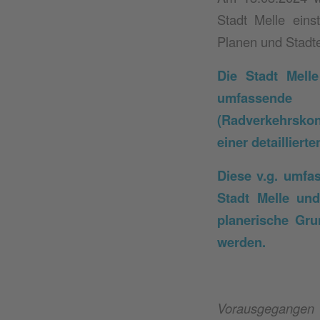
Stadt Melle eins
Planen und Stadt
Die Stadt Mell
umfassende
Au
(Radverkehrskon
einer detaillier
Diese v.g. umf
Stadt Melle und
planerische Gru
werden.
Vorausgegange