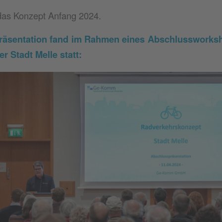
 das Konzept Anfang 2024.
 Präsentation fand im Rahmen eines Abschlussworksh
r Stadt Melle statt: