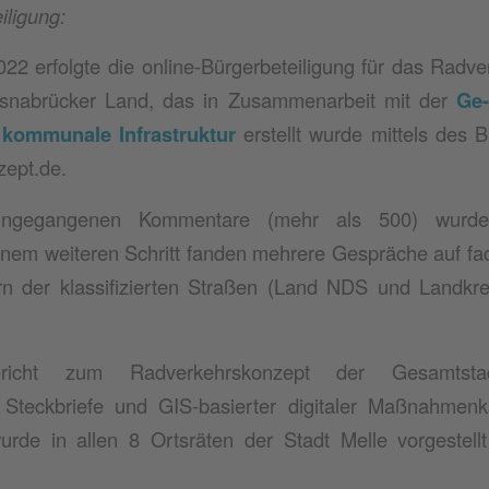
iligung:
022 erfolgte die online-Bürgerbeteiligung für das Radv
Osnabrücker Land, das in Zusammenarbeit mit der
Ge
 kommunale Infrastruktur
erstellt wurde mittels des B
ept.de.
eingegangenen Kommentare (mehr als 500) wurde
inem weiteren Schritt fanden mehrere Gespräche auf fa
rn der klassifizierten Straßen (Land NDS und Landkr
ericht zum Radverkehrskonzept der Gesamtstad
r Steckbriefe und GIS-basierter digitaler Maßnahmenka
urde in allen 8 Ortsräten der Stadt Melle vorgestellt