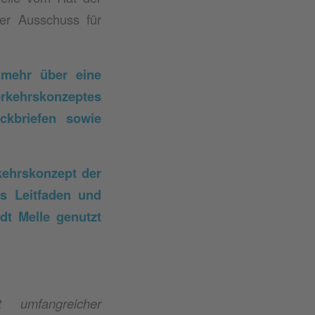
der Ausschuss für
nmehr über eine
rskonzeptes
eckbriefen sowie
ehrskonzept der
ls Leitfaden und
dt Melle genutzt
 umfangreicher