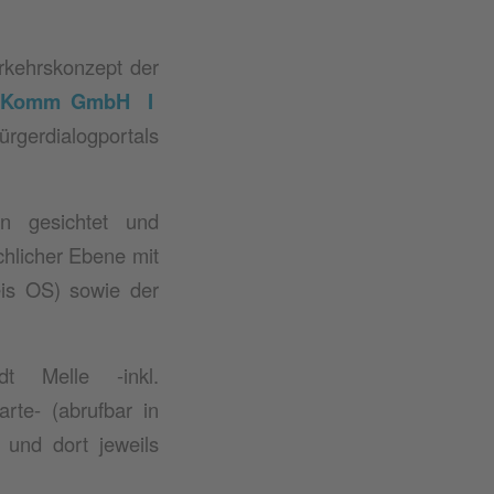
erkehrskonzept der
-Komm GmbH I
ürgerdialogportals
n gesichtet und
chlicher Ebene mit
eis OS) sowie der
t Melle -inkl.
rte- (abrufbar in
 und dort jeweils