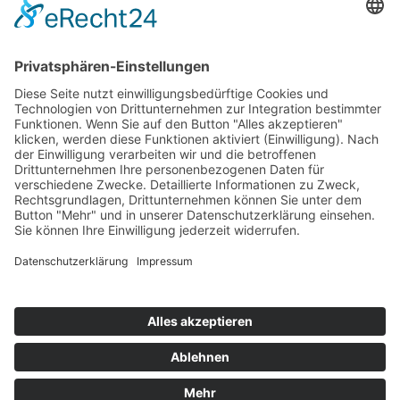
KONTAKTDATEN
Radwegekonzept.de ist ein Produkt der
Ge-Komm GmbH
Gesellschaft für kommunale Infrastruktur
Bahnhofstraße 2
49324 Melle
Telefon:
05422 98151-60
E-Mail:
info@ge-komm.de
© Copyright - radwegekonzept.de |
Impressum
| Eine Seite der Werbeagentur