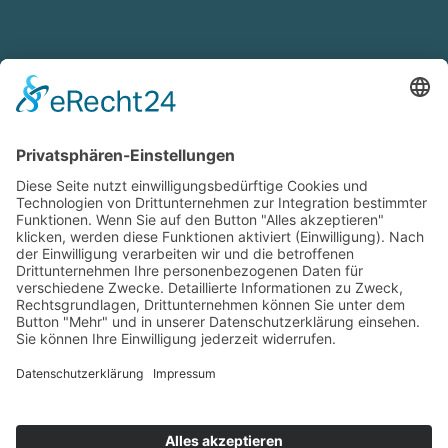
KONTAKTDATEN
Radwegekonzept.de ist ein Produkt der
Ge-Komm GmbH
Gesellschaft für kommunale Infrastruktur
Bahnhofstraße 2
49324 Melle
Telefon:
05422 98151-60
E-Mail:
info@ge-komm.de